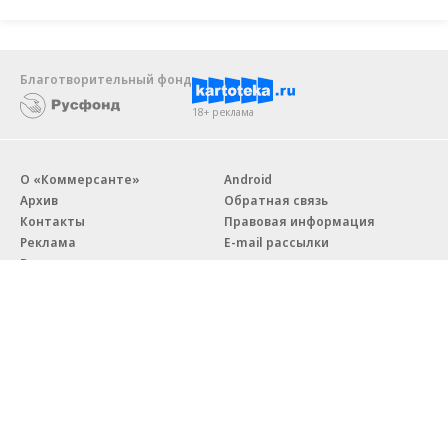
Благотворительный фонд
18+ реклама
О «Коммерсанте»
Android
Архив
Обратная связь
Контакты
Правовая информация
Реклама
E-mail рассылки
Вакансии
18+
© АО «Коммерсантъ». 127006, Москва, Оружейный переулок д. 41,
тел. +7 (495) 797-69-70.
Сетевое издание «Коммерсантъ» (доменное имя сайта:
kommersant.ru) зарегистрировано Федеральной службой