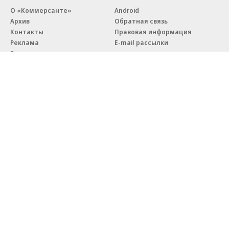
О «Коммерсанте»
Android
Архив
Обратная связь
Контакты
Правовая информация
Реклама
E-mail рассылки
Вакансии
18+
© АО «Коммерсантъ». 127006, Москва, Оружейный переулок д. 41,
тел. +7 (495) 797-69-70.
Сетевое издание «Коммерсантъ» (доменное имя сайта:
kommersant.ru) зарегистрировано Федеральной службой
по надзору в сфере связи, информационных технологий и массовых
коммуникаций (Роскомнадзор), регистрационный номер и дата
принятия решения о регистрации: серия
Эл № ФС77-76922
от 11 октября 2019 г.
Партнерские проекты/материалы, новости компаний, материалы
с пометкой «Промо» и «Официальное сообщение» опубликованы
на коммерческой основе.
На kommersant.ru применяются рекомендательные технологии.