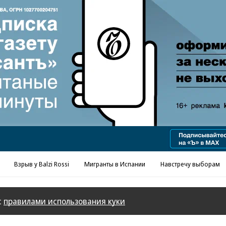
Реклама в «Ъ» www.kommersant.ru/ad
Взрыв у Balzi Rossi
Мигранты в Испании
Навстречу выборам
с
правилами использования куки