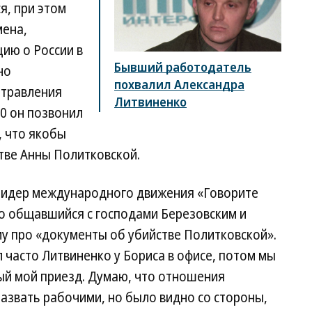
, при этом
мена,
ию о России в
Бывший работодатель
но
похвалил Александра
отравления
Литвиненко
0 он позвонил
, что якобы
тве Анны Политковской.
я лидер международного движения «Говорите
но общавшийся с господами Березовским и
ему про «документы об убийстве Политковской».
 часто Литвиненко у Бориса в офисе, потом мы
ый мой приезд. Думаю, что отношения
азвать рабочими, но было видно со стороны,