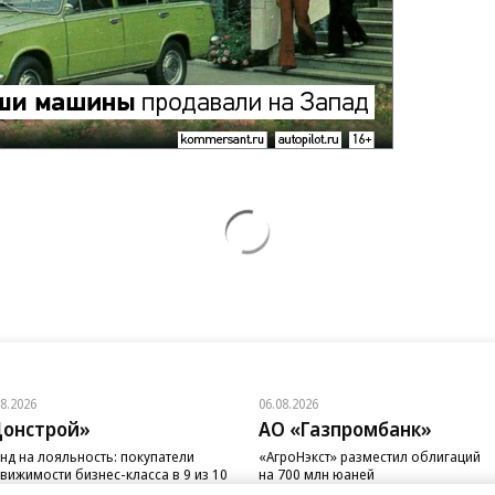
08.2026
06.08.2026
онстрой»
АО «Газпромбанк»
нд на лояльность: покупатели
«АгроНэкст» разместил облигаций
вижимости бизнес-класса в 9 из 10
на 700 млн юаней
чаев остаются в сегменте