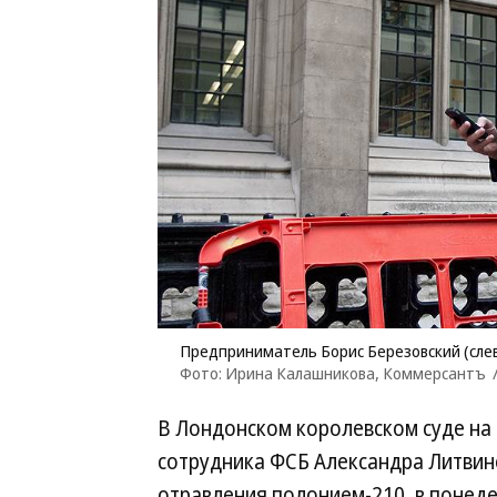
Предприниматель Борис Березовский (сле
Фото: Ирина Калашникова, Коммерсантъ
В Лондонском королевском суде на
сотрудника ФСБ Александра Литвине
отравления полонием-210, в понед