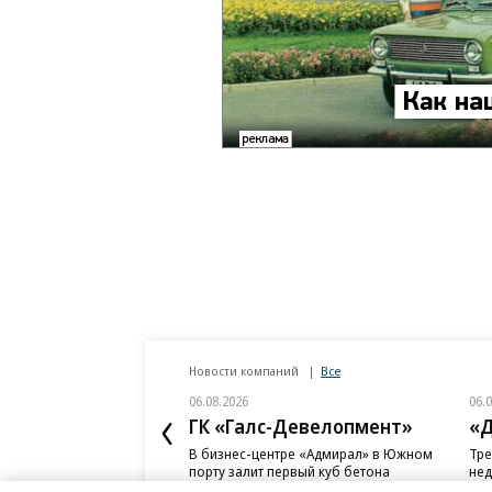
Новости компаний
Все
06.08.2026
06.
ГК «Галс-Девелопмент»
«Д
В бизнес-центре «Адмирал» в Южном
Тре
порту залит первый куб бетона
нед
слу