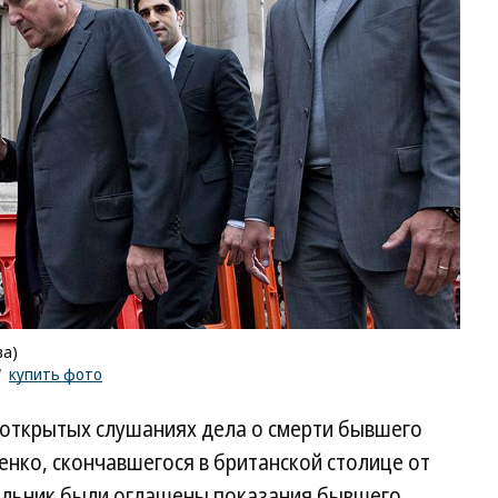
ва)
/
купить фото
 открытых слушаниях дела о смерти бывшего
нко, скончавшегося в британской столице от
ельник были оглашены показания бывшего