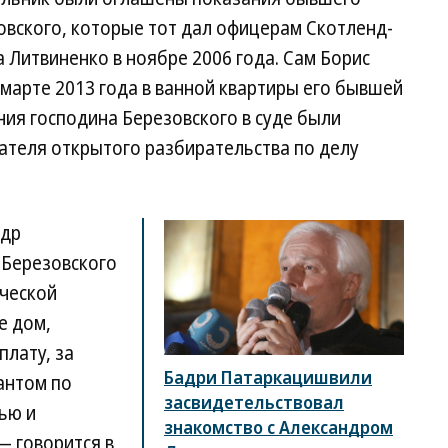
овского, которые тот дал офицерам Скотленд-
а Литвиненко в ноябре 2006 года. Сам Борис
марте 2013 года в ванной квартиры его бывшей
ия господина Березовского в суде были
теля открытого разбирательства по делу
ндр
 Березовского
ической
е дом,
плату, за
Бадри Патаркацишвили
антом по
засвидетельствовал
ью и
знакомство с Александром
— говорится в