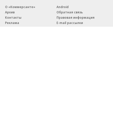
О «Коммерсанте»
Android
Архив
Обратная связь
Контакты
Правовая информация
Реклама
E-mail рассылки
Вакансии
18+
© АО «Коммерсантъ». 127006, Москва, Оружейный переулок д. 41,
тел. +7 (495) 797-69-70.
Сетевое издание «Коммерсантъ» (доменное имя сайта:
kommersant.ru) зарегистрировано Федеральной службой
по надзору в сфере связи, информационных технологий и массовых
коммуникаций (Роскомнадзор), регистрационный номер и дата
принятия решения о регистрации: серия
Эл № ФС77-76922
от 11 октября 2019 г.
Партнерские проекты/материалы, новости компаний, материалы
с пометкой «Промо» и «Официальное сообщение» опубликованы
на коммерческой основе.