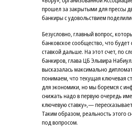
«Бору», организованной Ассоциацие
прошел за закрытыми для прессы дв
банкиры с удовольствием поделилис
Безусловно, главный вопрос, котор
банковское сообщество, что будет 
ставкой дальше. На этот счет, по с
банкиров, глава ЦБ Эльвира Набиу
высказалась максимально диплома
понимаем, что текущая ключевая с
для экономики, но мы боремся с ин
снижать надо в первую очередь имен
ключевую ставку»,— пересказывает
Таким образом, реальность этого с
под вопросом.