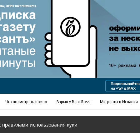
Реклама в «Ъ» www.kommersant.ru/ad
Что посмотреть в кино
Взрыв у Balzi Rossi
Мигранты в Испании
с
правилами использования куки