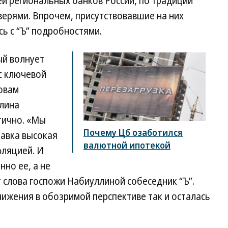
й региональных банков России, по традиции
ерями. Впрочем, присутствовавшие на них
ь с “Ъ” подробностями.
ый волнует
с ключевой
ловам
ллина
тично. «Мы
Почему Цб озаботился
тавка высокая
валютной ипотекой
фляцией. И
но ее, а не
 слова госпожи Набиуллиной собеседник “Ъ”.
нижения в обозримой перспективе так и осталась