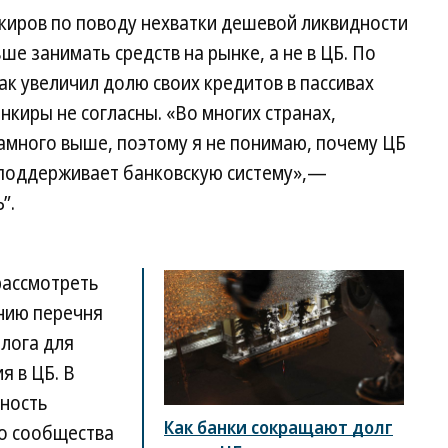
киров по поводу нехватки дешевой ликвидности
е занимать средств на рынке, а не в ЦБ. По
ак увеличил долю своих кредитов в пассивах
нкиры не согласны. «Во многих странах,
амного выше, поэтому я не понимаю, почему ЦБ
о поддерживает банковскую систему»,—
”.
рассмотреть
нию перечня
алога для
я в ЦБ. В
вность
Как банки сокращают долг
о сообщества