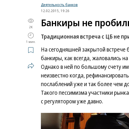
Деятельность банков
12.02.2015, 19:26
Банкиры не пробили
2K
Традиционная встреча с ЦБ не п
1 мин.
На сегодняшней закрытой встрече 
банкиры, как всегда, жаловались н
Однако в ней по большому счету им
неизвестно когда, рефинансироватьс
послаблений уже и так более чем до
Такого пессимизма участники рынка
с регулятором уже давно.