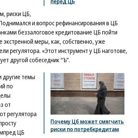
перед ЦБ
, риски ЦБ,
. Поднимался и вопрос рефинансирования в ЦБ
банками беззалоговое кредитование ЦБ пойти
ве экстренной меры, как, собственно, уже
ли регулятора. «Этот инструмент у ЦБ наготове,
ует другой собеседник “Ъ”.
и другие темы
ий по
делы
з от
 от регулятора
Почему Цб может смягчить
просту
риски по потребкредитам
ампред ЦБ