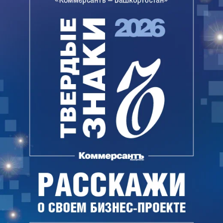
филиальной сети. «Определенную часть банков
экономика вынудит объединяться, (будут
наблюдаться процессы — ИФ) слияния и
поглощения, где-то добровольное, где-то
принудительное. Думаю, что в 2015 году мы
станем свидетелями продолжающейся политики
добровольно-принудительного регулирования:
Центральный банк, понимая, что у банка без
внешней помощи возникнут проблемы и это
повлечет за собой социальные последствия,
будет настаивать на санации»,— полагает
господин Зубаиров.
По данным Национального банка Башкирии, по
состоянию на конец 2014 года в регионе
действовали 88 кредитных учреждений.