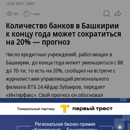
12.02.2015, 18:05
427
1 мин.
Количество банков в Башкирии
к концу года может сократиться
на 20% — прогноз
Число кредитных учреждений, работающих в
Башкирии, до конца года может уменьшиться с 88
до 70-ти, то есть на 20%, сообщил на встрече с
журналистами управляющий регионального
филиала ВТБ 24 Айдар Зубаиров, передает
«Интерфакс». Свой прогноз он обосновал
кризисом в определенных сферах экономики,
снижением объема банковского бизнеса,
особенно у тех банков, валюта баланса которых
менее 5–10 млрд рублей, оптимизацией