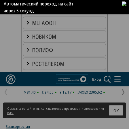
Автоматический переход на сайт
через
5
секунд
Реклама в «Ъ» www.kommersant.ru/ad
Коммерсантъ
Вход
$ 81,40
€ 94,05
¥ 12,17
IMOEX 2305,62
Предыдущая
С
страница
с
Оставаясь на сайте, вы соглашаетесь с
правилами использования
ОК
куки
Башкортостан