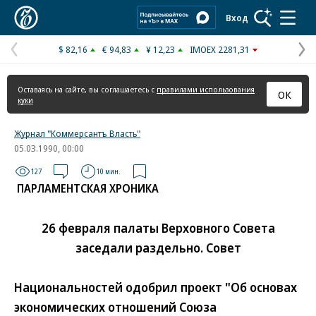
Коммерсантъ
Вход
$ 82,16
€ 94,83
¥ 12,23
IMOEX 2281,31
Предыдущая
С
страница
с
Оставаясь на сайте, вы соглашаетесь с
правилами использования
ОК
куки
Журнал "Коммерсантъ Власть"
05.03.1990, 00:00
127
10 мин.
ПАРЛАМЕНТСКАЯ ХРОНИКА
26 февраля палаты Верховного Совета
заседали раздельно. Совет
Национальностей одобрил проект "Об основах
экономических отношений Союза