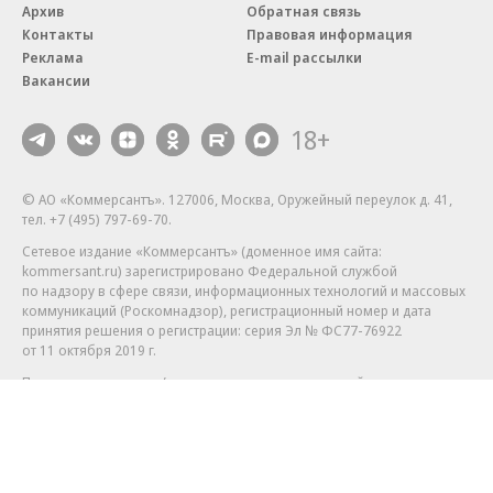
Архив
Обратная связь
Контакты
Правовая информация
Реклама
E-mail рассылки
Вакансии
18+
© АО «Коммерсантъ». 127006, Москва, Оружейный переулок д. 41,
тел. +7 (495) 797-69-70.
Сетевое издание «Коммерсантъ» (доменное имя сайта:
kommersant.ru) зарегистрировано Федеральной службой
по надзору в сфере связи, информационных технологий и массовых
коммуникаций (Роскомнадзор), регистрационный номер и дата
принятия решения о регистрации: серия
Эл № ФС77-76922
от 11 октября 2019 г.
Партнерские проекты/материалы, новости компаний, материалы
с пометкой «Промо» и «Официальное сообщение» опубликованы
на коммерческой основе.
На kommersant.ru применяются рекомендательные технологии.
Подробнее