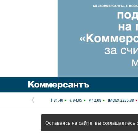
Коммерсантъ
$ 81,40
€ 94,05
¥ 12,08
IMOEX 2285,88
Предыдущая
страница
Оставаясь на сайте, вы соглашаетесь 