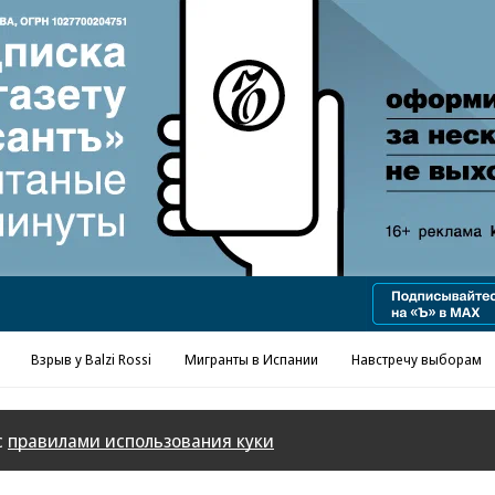
Реклама в «Ъ» www.kommersant.ru/ad
Взрыв у Balzi Rossi
Мигранты в Испании
Навстречу выборам
с
правилами использования куки