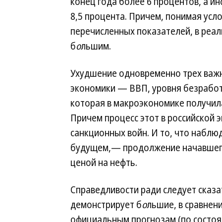
конец года более 6 процентов, а и
8,5 процента. Причем, понимая усл
перечисленных показателей, в реа
б
о
льшим.
Ухудшение одновременно трех важ
экономики — ВВП, уровня безработ
которая в макроэкономике получил
Причем процесс этот в российской
санкционных войн. И то, что набл
будущем,— продолжение начавшегос
ценой на нефть.
Справедливости ради следует сказа
демонстрирует б
о
льшие, в сравнени
официальным прогнозам (по состоя