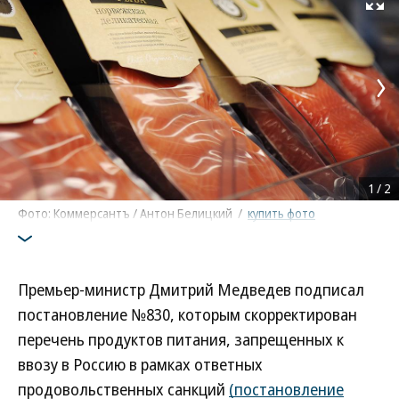
Развернуть на
1
/
2
Фото: Коммерсантъ / Антон Белицкий
/
купить фото
Премьер-министр Дмитрий Медведев подписал
постановление №830, которым скорректирован
перечень продуктов питания, запрещенных к
ввозу в Россию в рамках ответных
продовольственных санкций
(постановление