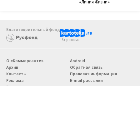
«Линия Жизни»
Благотворительный фонд
18+ реклама
О «Коммерсанте»
Android
Архив
Обратная связь
Контакты
Правовая информация
Реклама
E-mail рассылки
Вакансии
18+
© АО «Коммерсантъ». 127006, Москва, Оружейный переулок д. 41,
тел. +7 (495) 797-69-70.
Сетевое издание «Коммерсантъ» (доменное имя сайта: