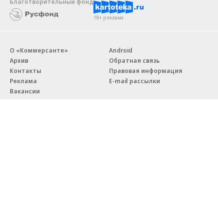
Благотворительный фонд
18+ реклама
О «Коммерсанте»
Android
Архив
Обратная связь
Контакты
Правовая информация
Реклама
E-mail рассылки
Вакансии
18+
© АО «Коммерсантъ». 127006, Москва, Оружейный переулок д. 41,
тел. +7 (495) 797-69-70.
Сетевое издание «Коммерсантъ» (доменное имя сайта:
kommersant.ru) зарегистрировано Федеральной службой
по надзору в сфере связи, информационных технологий и массовых
коммуникаций (Роскомнадзор), регистрационный номер и дата
принятия решения о регистрации: серия
Эл № ФС77-76922
от 11 октября 2019 г.