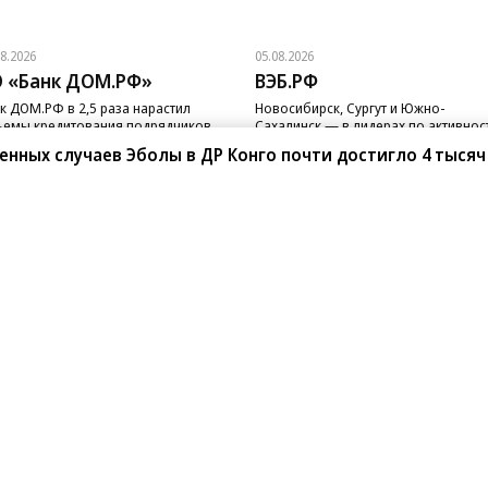
08.2026
05.08.2026
 «Банк ДОМ.РФ»
ВЭБ.РФ
к ДОМ.РФ в 2,5 раза нарастил
Новосибирск, Сургут и Южно-
емы кредитования подрядчиков
Сахалинск — в лидерах по активнос
 с эскроу
реализации ГЧП
нных случаев Эболы в ДР Конго почти достигло 4 тысяч
санте»
Реклама
Обратная связь
Вакансии
Правовая информация
Android
E-mail рассылки
реулок д. 41,
тел. +7 (495) 797-69-70.
Партнерские проекты/матери
«Промо» и «Официальное со
а: kommersant.ru) зарегистрировано
нформационных технологий
На kommersant.ru применяют
ционный номер и дата принятия