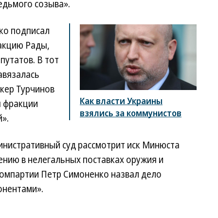
едьмого созыва».
ко подписал
акцию Рады,
путатов. В тот
авязалась
икер Турчинов
Как власти Украины
я фракции
взялись за коммунистов
».
инистративный суд рассмотрит иск Минюста
ению в нелегальных поставках оружия и
 Компартии Петр Симоненко назвал дело
онентами».