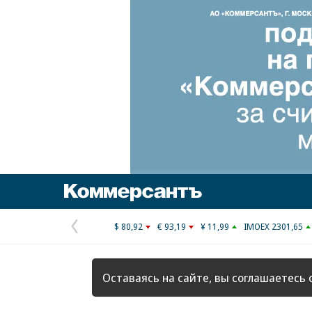
Коммерсантъ
$ 80,92
€ 93,19
¥ 11,99
IMOEX 2301,65
Предыдущая
страница
Оставаясь на сайте, вы соглашаетесь 