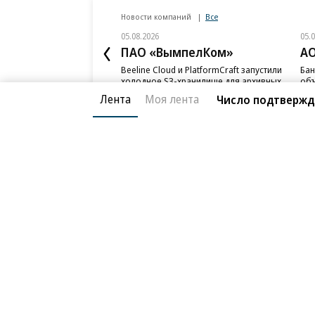
Новости компаний
Все
05.08.2026
05.
ПАО «ВымпелКом»
АО
Beeline Cloud и PlatformCraft запустили
Бан
холодное S3-хранилище для архивных
объ
данных бизнеса
ИЖС
Лента
Моя лента
Число подтвержде
Благотворительный фонд
О «Коммер
Архив
Контакты
18+ реклама
© АО «Коммерсантъ». 127006, Москва, Оружейный пе
Сетевое издание «Коммерсантъ» (доменное имя сайт
Федеральной службой по надзору в сфере связи, и
и массовых коммуникаций (Роскомнадзор), регистра