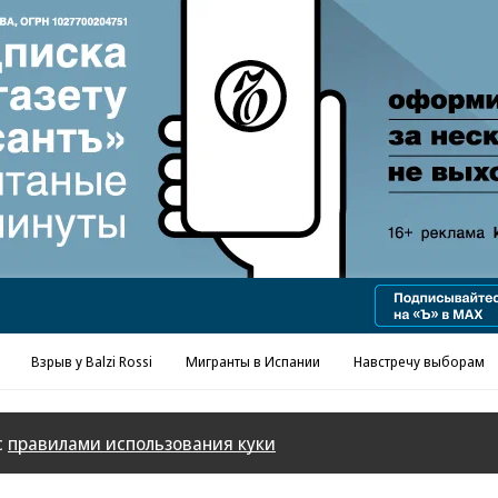
Реклама в «Ъ» www.kommersant.ru/ad
Взрыв у Balzi Rossi
Мигранты в Испании
Навстречу выборам
с
правилами использования куки