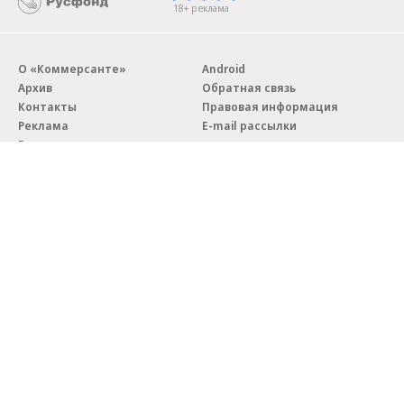
18+ реклама
О «Коммерсанте»
Android
Архив
Обратная связь
Контакты
Правовая информация
Реклама
E-mail рассылки
Вакансии
18+
© АО «Коммерсантъ». 127006, Москва, Оружейный переулок д. 41,
тел. +7 (495) 797-69-70.
Сетевое издание «Коммерсантъ» (доменное имя сайта:
kommersant.ru) зарегистрировано Федеральной службой
по надзору в сфере связи, информационных технологий и массовых
коммуникаций (Роскомнадзор), регистрационный номер и дата
принятия решения о регистрации: серия
Эл № ФС77-76922
от 11 октября 2019 г.
Партнерские проекты/материалы, новости компаний, материалы