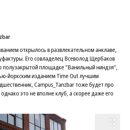
zbar
званием открылось в развлекательном анклаве,
уфактуры. Его совладелец Всеволод Щербаков
о полузакрытой площадке "Ванильный ниндзя",
нью-йоркским изданием Time Out лучшим
едшественник, Campus_Tanzbar тоже будет про
однако это не вполне клуб, а скорее даже его
Развернуть на весь экран