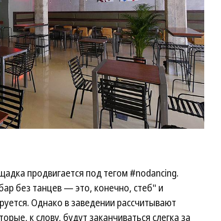
щадка продвигается под тегом #nodancing.
ар без танцев — это, конечно, стеб" и
руется. Однако в заведении рассчитывают
торые, к слову, будут заканчиваться слегка за