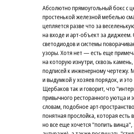
Абсолютно прямоугольный бокс с ц
простенькой железной мебелью смах
цепляется разве что за веселеньку
на входе и арт-объект за диджеем.
светодиодов и системы поворачив
узоры. Хотя нет — есть еще примеч
на которую изнутри, сквозь камень
подписей к инженерному чертежу. 
и выдумкой у хозяев порядок, и это
Щербаков так и говорит, что "интер
привычного ресторанного уютца и э
словам, подобное арт-пространство
понятная прослойка, которая есть 
но все еще хочется "попить винца",
антураже), а также послушать "сти