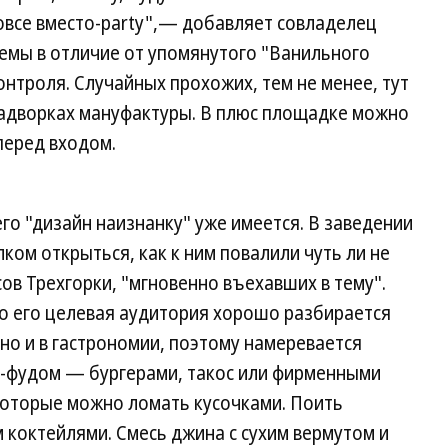
 вовсе вместо-party",— добавляет совладелец
емы в отличие от упомянутого "Ванильного
контроля. Случайных прохожих, тем не менее, тут
задворках мануфактуры. В плюс площадке можно
перед входом.
го "дизайн наизнанку" уже имеется. В заведении
лком открыться, как к ним повалили чуть ли не
ов Трехгорки, "мгновенно въехавших в тему".
о его целевая аудитория хорошо разбирается
 но и в гастрономии, поэтому намеревается
-фудом — бургерами, такос или фирменными
которые можно ломать кусочками. Поить
 коктейлями. Смесь джина с сухим вермутом и