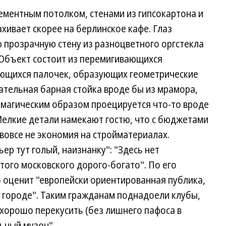
ементным потолком, стенами из гипсокартона и
ивает скорее на берлинское кафе. Глаз
ю прозрачную стену из разноцветного оргстекла
 Объект состоит из перемигивающихся
ающихся палочек, образующих геометрические
ательная барная стойка вроде бы из мрамора,
, магическим образом проецируется что-то вроде
Мелкие детали намекают гостю, что с бюджетами
 вовсе не экономия на стройматериалах.
ьер тут голый, наизнанку": "Здесь нет
того московского дорого-богато". По его
 оценит "европейски ориентированная публика,
в городе". Таким гражданам поднадоели клубы,
 хорошо перекусить (без лишнего пафоса в
льный музон".