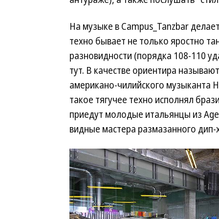
На музыке в Campus_Tanzbar делает
техно бывает не только яростно та
разновидности (порядка 108-110 уда
тут. В качестве ориентира называю
американо-чилийского музыканта Н
такое тягучее техно исполнял брази
приедут молодые итальянцы из Agen
видные мастера размазанного дип-ха