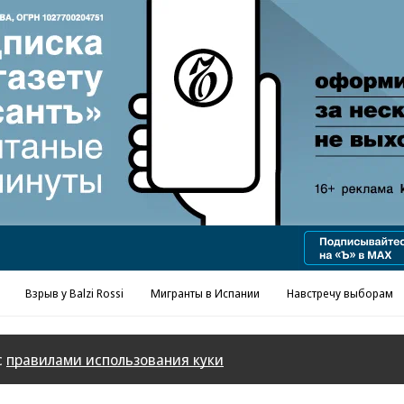
Реклама в «Ъ» www.kommersant.ru/ad
Взрыв у Balzi Rossi
Мигранты в Испании
Навстречу выборам
с
правилами использования куки