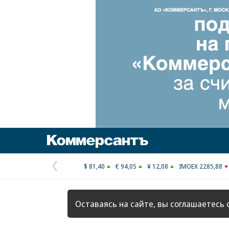
Коммерсантъ
$ 81,40
€ 94,05
¥ 12,08
IMOEX 2285,88
Предыдущая
страница
Оставаясь на сайте, вы соглашаетесь 