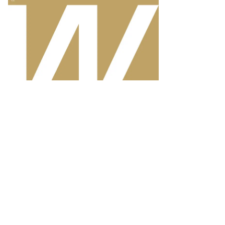
Campus_Tanzbar
Фото: Коммерсантъ / Василий Шапошников