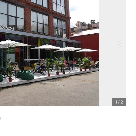
1
/
2
в