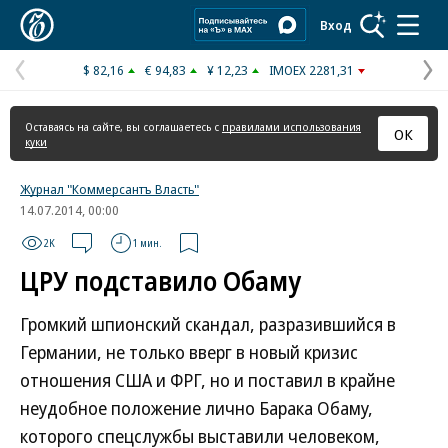
Коммерсантъ
Вход
$ 82,16
€ 94,83
¥ 12,23
IMOEX 2281,31
Предыдущая
С
страница
с
Оставаясь на сайте, вы соглашаетесь с
правилами использования
ОК
куки
Журнал "Коммерсантъ Власть"
14.07.2014, 00:00
2K
1 мин.
ЦРУ подставило Обаму
Громкий шпионский скандал, разразившийся в
Германии, не только вверг в новый кризис
отношения США и ФРГ, но и поставил в крайне
неудобное положение лично Барака Обаму,
которого спецслужбы выставили человеком,