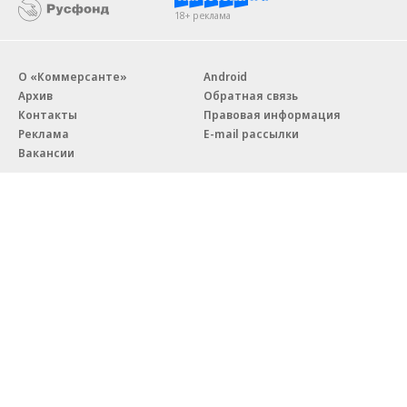
18+ реклама
О «Коммерсанте»
Android
Архив
Обратная связь
Контакты
Правовая информация
Реклама
E-mail рассылки
Вакансии
18+
© АО «Коммерсантъ». 127006, Москва, Оружейный переулок д. 41,
тел. +7 (495) 797-69-70.
Сетевое издание «Коммерсантъ» (доменное имя сайта:
kommersant.ru) зарегистрировано Федеральной службой
по надзору в сфере связи, информационных технологий и массовых
коммуникаций (Роскомнадзор), регистрационный номер и дата
принятия решения о регистрации: серия
Эл № ФС77-76922
от 11 октября 2019 г.
Партнерские проекты/материалы, новости компаний, материалы