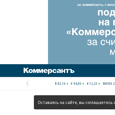
Коммерсантъ
$ 82,16
€ 94,83
¥ 12,23
IMOEX 2
Предыдущая
страница
Оставаясь на сайте, вы соглашаетесь 