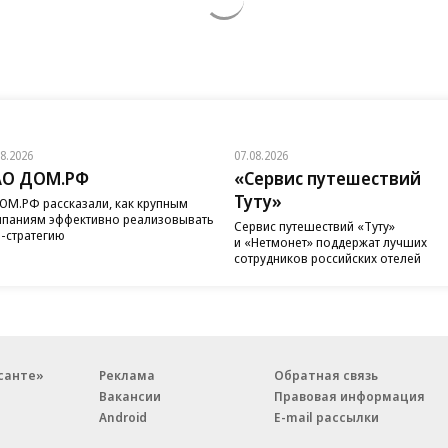
08.2026
07.08.2026
АО ДОМ.РФ
«Сервис путешествий
Туту»
ОМ.РФ рассказали, как крупным
паниям эффективно реализовывать
Сервис путешествий «Туту»
-стратегию
и «Нетмонет» поддержат лучших
сотрудников российских отелей
санте»
Реклама
Обратная связь
Вакансии
Правовая информация
Android
E-mail рассылки