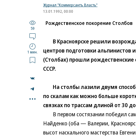
Журнал "Коммерсантъ Власть"
13.01.1992, 00:00
Рождественское покорение Столбов
59
В Красноярске решили возрождать
центров подготовки альпинистов и 
1 мин.
(Столбах) прошли рождественские
СССР.
На столбы лазили двумя способам
...
по скалам как можно больше коротк
связках по трассам длиной от 30 до
В первом состязании победил сама
Найденко (оба — Валерии, Красноярск
высот наскального мастерства Евгени