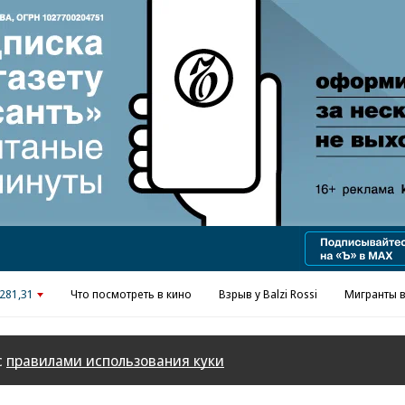
281,31
Что посмотреть в кино
Взрыв у Balzi Rossi
Мигранты в
с
правилами использования куки