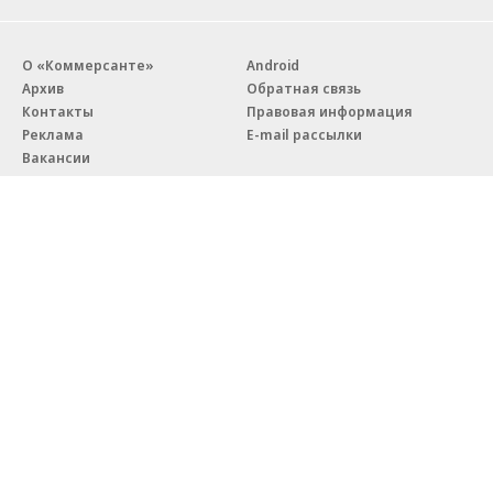
О «Коммерсанте»
Android
Архив
Обратная связь
Контакты
Правовая информация
Реклама
E-mail рассылки
Вакансии
18+
© АО «Коммерсантъ». 127006, Москва, Оружейный переулок д. 41,
тел. +7 (495) 797-69-70.
Сетевое издание «Коммерсантъ» (доменное имя сайта:
kommersant.ru) зарегистрировано Федеральной службой
по надзору в сфере связи, информационных технологий и массовых
коммуникаций (Роскомнадзор), регистрационный номер и дата
принятия решения о регистрации: серия
Эл № ФС77-76922
от 11 октября 2019 г.
Партнерские проекты/материалы, новости компаний, материалы
с пометкой «Промо» и «Официальное сообщение» опубликованы