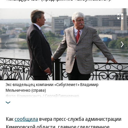
Развернуть на
1
/
2
Экс-владельцец компании «Сибуглемет» Владимир
Мельниченко (справа)
Фото: Коммерсантъ / Сергей Гавриленко
Как
сообщила
вчера пресс-служба администрации
Кемеровской области, главное следственное