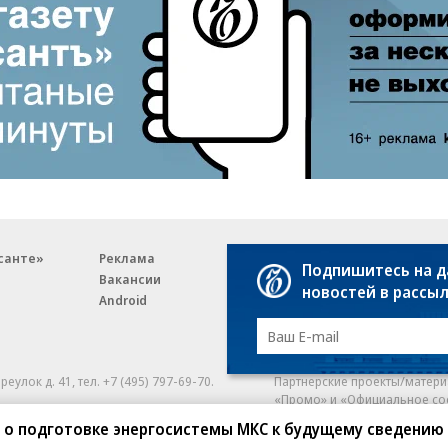
санте»
Реклама
Обратная связь
Подпишитесь на 
Вакансии
Правовая информация
новостей в рассы
Android
E-mail рассылки
реулок д. 41,
тел. +7 (495) 797-69-70.
Партнерские проекты/матери
«Промо» и «Официальное со
а: kommersant.ru) зарегистрировано
 о подготовке энергосистемы МКС к будущему сведению
нформационных технологий
На kommersant.ru применяют
ционный номер и дата принятия