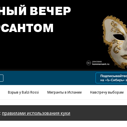
Реклама в «Ъ» www.kommersant.ru/ad
Взрыв у Balzi Rossi
Мигранты в Испании
Навстречу выборам
с
правилами использования куки