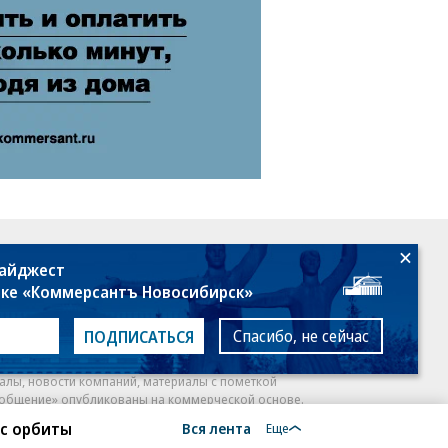
18+
дайджест
лке «Коммерсантъ Новосибирск»
Спасибо, не сейчас
ПОДПИСАТЬСЯ
алы, новости компаний, материалы с пометкой
общение» опубликованы на коммерческой основе.
 с орбиты
Вся лента
ся рекомендательные технологии.
Подробнее
Еще