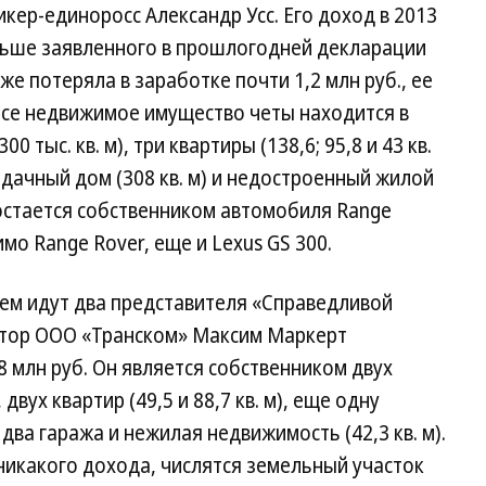
ер-единоросс Александр Усс. Его доход в 2013
меньше заявленного в прошлогодней декларации
кже потеряла в заработке почти 1,2 млн руб., ее
 Все недвижимое имущество четы находится в
0 тыс. кв. м), три квартиры (138,6; 95,8 и 43 кв.
м), дачный дом (308 кв. м) и недостроенный жилой
с остается собственником автомобиля Range
имо Range Rover, еще и Lexus GS 300.
ем идут два представителя «Справедливой
ктор ООО «Транском» Максим Маркерт
8 млн руб. Он является собственником двух
 двух квартир (49,5 и 88,7 кв. м), еще одну
два гаража и нежилая недвижимость (42,3 кв. м).
никакого дохода, числятся земельный участок