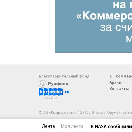
Благотворительный фонд
О «Коммер
Архив
Контакты
18+ реклама
© АО «Коммерсантъ». 127006, Москва, Оружейный пе
Сетевое издание «Коммерсантъ» (доменное имя сайт
Лента
Моя лента
В NASA сообщили
Федеральной службой по надзору в сфере связи, и
и массовых коммуникаций (Роскомнадзор), регистра