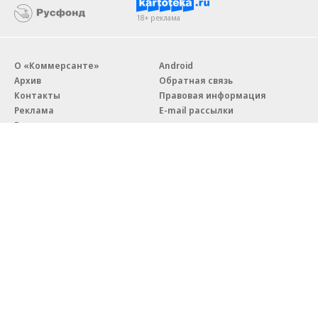
18+ реклама
О «Коммерсанте»
Android
Архив
Обратная связь
Контакты
Правовая информация
Реклама
E-mail рассылки
Вакансии
18+
© АО «Коммерсантъ». 127006, Москва, Оружейный переулок д. 41,
тел. +7 (495) 797-69-70.
Сетевое издание «Коммерсантъ» (доменное имя сайта:
kommersant.ru) зарегистрировано Федеральной службой
по надзору в сфере связи, информационных технологий и массовых
коммуникаций (Роскомнадзор), регистрационный номер и дата
принятия решения о регистрации: серия
Эл № ФС77-76922
от 11 октября 2019 г.