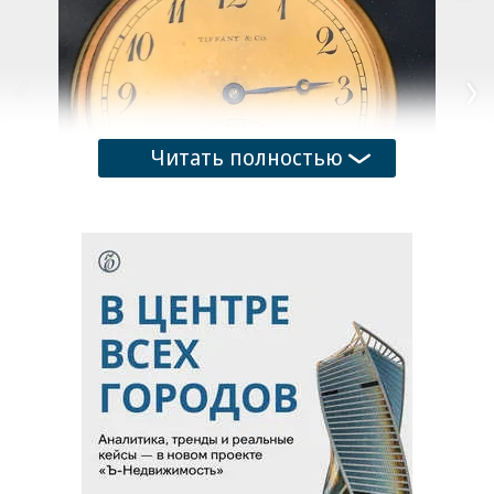
Читать полностью
1
/
12
В апреле 2024 года золотые карманные часы Waltham,
принадлежавшие одному из пассажиров «Титаника», были
проданы на британском аукционе Henry Aldridge & Son за
рекордные на тот момент $1,48 млн. Тело первоначального
владельца часов, 47-летнего бизнесмена Джона Джейкоба
Астора, было найдено спустя семь дней после крушения
Поделиться
корабля в 1912 году
Фото: Henry Aldridge and Son Ltd