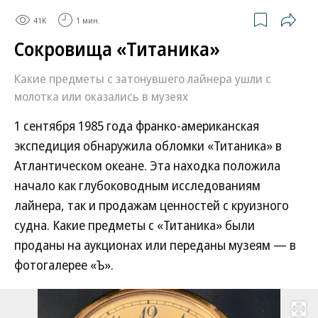
41K
1 мин.
Сокровища «Титаника»
Какие предметы с затонувшего лайнера ушли с
молотка или оказались в музеях
1 сентября 1985 года франко-американская
экспедиция обнаружила обломки «Титаника» в
Атлантическом океане. Эта находка положила
начало как глубоководным исследованиям
лайнера, так и продажам ценностей с круизного
судна. Какие предметы с «Титаника» были
проданы на аукционах или переданы музеям — в
фотогалерее «Ъ».
Развернуть на