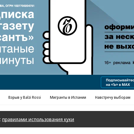
Реклама в «Ъ» www.kommersant.ru/ad
Взрыв у Balzi Rossi
Мигранты в Испании
Навстречу выборам
с
правилами использования куки