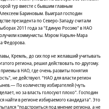
торой тур вместе с бывшим главным
Алексеем Бариновым. Выиграл господин
дстве президента по Северо-Западу считали
ыборах 2011 года за "Единую Россию" в НАО
получили коммунисты. Мэром Нарьян-Мара
на Федорова.
лавы, Кремль, до сих пор не желавший учитывать
гатого региона, решил действовать по-другому.
приемы в НАО, где очень развиты понятия
ость", не действуют. "НАО для власти регион
нев.— По количеству избирателей (чуть
 делает, но за власть голосуют плохо". Господин
ся найти в регионе избираемого кандидата". Это
пытался "подстроиться под мнение региона, а не