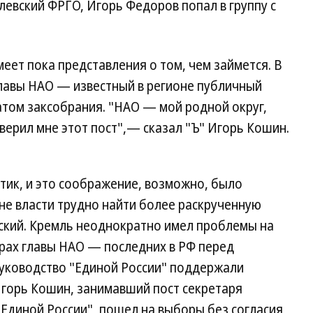
левский ФРГО, Игорь Федоров попал в группу с
имеет пока представления о том, чем займется. В
главы НАО — известный в регионе публичный
атом заксобрания. "НАО — мой родной округ,
верил мне этот пост",— сказал "Ъ" Игорь Кошин.
тик, и это соображение, возможно, было
оне власти трудно найти более раскрученную
вский. Кремль неоднократно имел проблемы на
орах главы НАО — последних в РФ перед
руководство "Единой России" поддержали
горь Кошин, занимавший пост секретаря
Единой России", пошел на выборы без согласия