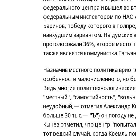
федерального центра и вышел во в
федеральным инспектором по НАО 
Баринов, победу которого в полпре
наихудшим вариантом. На думских в
проголосовали 36%, второе место 
также является коммунистка Татья
Назначив местного политика врио г
особенности малочисленного, но бо
Ведь многие политтехнологические 
"местный", "самостийность", "вольн
неудобный,— отметил Александр Кы
больше 30 тыс.—
"Ъ"
) он погоду не
Кынев отметил, что центр "попытал
тот редкий случай, когда Кремль по