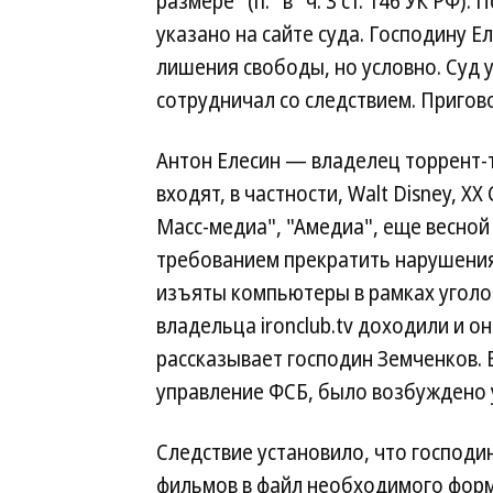
размере" (п. "в" ч. 3 ст. 146 УК РФ
указано на сайте суда. Господину Е
лишения свободы, но условно. Суд 
сотрудничал со следствием. Пригово
Антон Елесин — владелец торрент-тр
входят, в частности, Walt Disney, X
Масс-медиа", "Амедиа", еще весной 
требованием прекратить нарушения,
изъяты компьютеры в рамках уголов
владельца ironclub.tv доходили и он
рассказывает господин Земченков.
управление ФСБ, было возбуждено 
Следствие установило, что господи
фильмов в файл необходимого форма