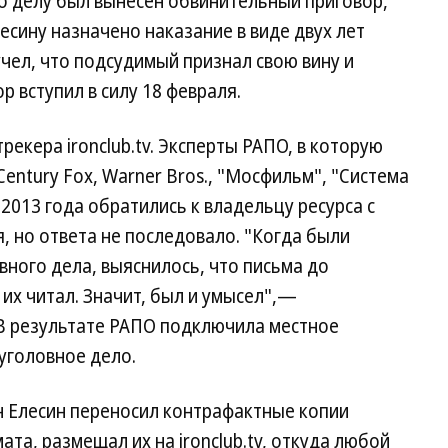
). По делу был вынесен обвинительный приговор,
лесину назначено наказание в виде двух лет
учел, что подсудимый признал свою вину и
р вступил в силу 18 февраля.
екера ironclub.tv. Эксперты РАПО, в которую
X Century Fox, Warner Bros., "Мосфильм", "Система
2013 года обратились к владельцу ресурса с
 но ответа не последовало. "Когда были
ного дела, выяснилось, что письма до
 их читал. Значит, был и умысел",—
 В результате РАПО подключила местное
уголовное дело.
н Елесин переносил контрафактные копии
та, размещал их на ironclub.tv, откуда любой