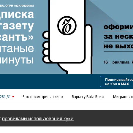
Реклама в «Ъ» www.kommersant.ru/ad
281,31
Что посмотреть в кино
Взрыв у Balzi Rossi
Мигранты в
с
правилами использования куки