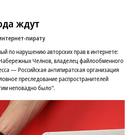
ода ждут
 интернет-пирату
ый по нарушению авторских прав в интернете:
 Набережных Челнов, владелец файлообменного
цесса — Российская антипиратская организация
ловное преследование распространителей
гим неповадно было".