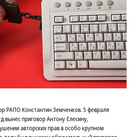
ор РАПО Константин Земченков. 5 февраля
д вынес приговор Антону Елесину,
шении авторских прав в особо крупном