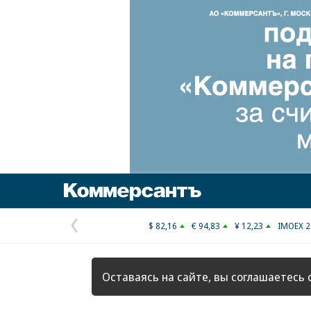
Коммерсантъ
$ 82,16
€ 94,83
¥ 12,23
IMOEX 2
Предыдущая
страница
Оставаясь на сайте, вы соглашаетесь 