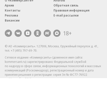
О «Коммерсанте»
Android
Архив
Обратная связь
Контакты
Правовая информация
Реклама
E-mail рассылки
Вакансии
18+
© АО «Коммерсантъ». 127006, Москва, Оружейный переулок д. 41,
тел. +7 (495) 797-69-70.
Сетевое издание «Коммерсантъ» (доменное имя сайта:
kommersant.ru) зарегистрировано Федеральной службой
по надзору в сфере связи, информационных технологий и массовых
коммуникаций (Роскомнадзор), регистрационный номер и дата
принятия решения о регистрации: серия
Эл № ФС77-76922
от 11 октября 2019 г.
Партнерские проекты/материалы, новости компаний, материалы
с пометкой «Промо» и «Официальное сообщение» опубликованы
на коммерческой основе.
На kommersant.ru применяются рекомендательные технологии.
Подробнее