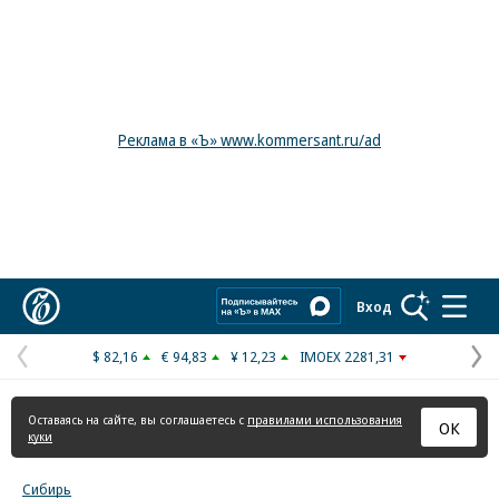
Реклама в «Ъ» www.kommersant.ru/ad
Коммерсантъ
Вход
$ 82,16
€ 94,83
¥ 12,23
IMOEX 2281,31
Предыдущая
С
страница
с
Оставаясь на сайте, вы соглашаетесь с
правилами использования
ОК
куки
Сибирь