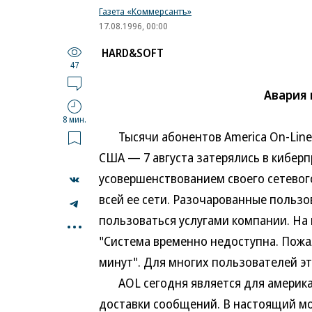
Газета «Коммерсантъ»
17.08.1996, 00:00
HARD&SOFT
47
Авария 
8 мин.
Тысячи абонентов America On-Line 
США — 7 августа затерялись в киберп
усовершенствованием своего сетевог
всей ее сети. Разочарованные пользо
...
пользоваться услугами компании. На
"Система временно недоступна. Пожа
минут". Для многих пользователей эти
AOL сегодня является для америка
доставки сообщений. В настоящий м