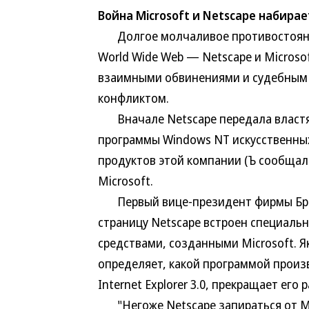
Война Microsoft и Netscape набира
Долгое молчаливое противостояние
World Wide Web — Netscape и Microso
взаимными обвинениями и судебным 
конфликтом.
Вначале Netscape передала властя
программы Windows NT искусственны
продуктов этой компании (Ъ сообщал 
Microsoft.
Первый вице-президент фирмы Бред
страницу Netscape встроен специаль
средствами, созданными Microsoft. Я
определяет, какой программой произв
Internet Explorer 3.0, прекращает его р
"Негоже Netscape запираться от Mi