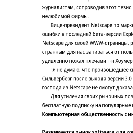
журналистам, сопроводив этот тезис
нелюбимой фирмы.
Вице-президент Netscape по маркети
ошибки в последней бета-версии Expl
Netscape для своей WWW-страницы, 
странным для нас запираться от польз
удивленно пожал плечами г-н Хоумер
"Я не думаю, что произошедшее связ
Сильверберг после выхода версии 3.
господа из Netscape не смогут доказ
Для усиления своих рыночных позиц
бесплатную подписку на популярные
Компьютерная общественность с ин
Развивается рынок software для к