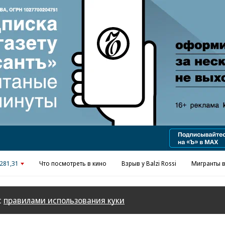
Реклама в «Ъ» www.kommersant.ru/ad
281,31
Что посмотреть в кино
Взрыв у Balzi Rossi
Мигранты в
с
правилами использования куки