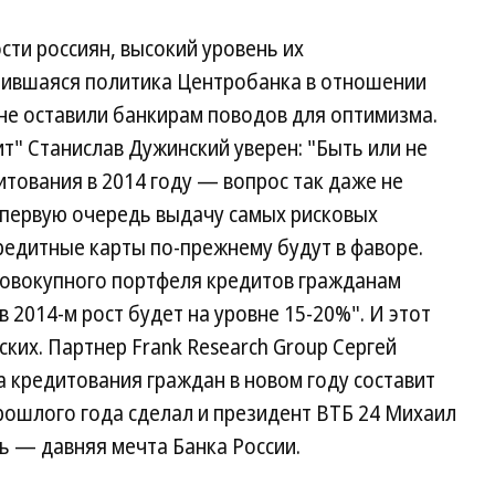
ти россиян, высокий уровень их
чившаяся политика Центробанка в отношении
не оставили банкирам поводов для оптимизма.
т" Станислав Дужинский уверен: "Быть или не
тования в 2014 году — вопрос так даже не
в первую очередь выдачу самых рисковых
редитные карты по-прежнему будут в фаворе.
 совокупного портфеля кредитов гражданам
в 2014-м рост будет на уровне 15-20%". И этот
ких. Партнер Frank Research Group Сергей
а кредитования граждан в новом году составит
рошлого года сделал и президент ВТБ 24 Михаил
ь — давняя мечта Банка России.