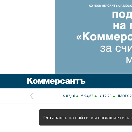
Коммерсантъ
$ 82,16
€ 94,83
¥ 12,23
IMOEX 2
Предыдущая
страница
Оставаясь на сайте, вы соглашаетесь 