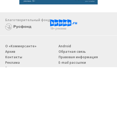
Благотворительный фонд
18+ реклама
О «Коммерсанте»
Android
Архив
Обратная связь
Контакты
Правовая информация
Реклама
E-mail рассылки
Вакансии
18+
© АО «Коммерсантъ». 127006, Москва, Оружейный переулок д. 41,
тел. +7 (495) 797-69-70.
Сетевое издание «Коммерсантъ» (доменное имя сайта:
kommersant.ru) зарегистрировано Федеральной службой