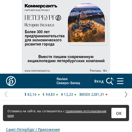
Реклама в «Ъ» www.kommersant.ru/ad
Коммерсантъ
Вход
$ 82,16
€ 94,83
¥ 12,23
IMOEX 2281,31
Предыдущая
С
страница
с
Оставаясь на сайте, вы соглашаетесь с
правилами использования
ОК
куки
Санкт-Петербург / Приложения