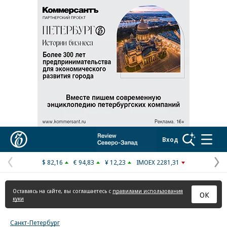
Реклама в «Ъ» www.kommersant.ru/ad
Коммерсантъ
Вход
$ 82,16
€ 94,83
¥ 12,23
IMOEX 2281,31
Предыдущая
С
страница
с
Оставаясь на сайте, вы соглашаетесь с
правилами использования
ОК
куки
Санкт-Петербург