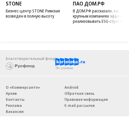
STONE
ПАО ДОМ.РФ
Бизнес-центр STONE Римская
В ДОМ.РФ рассказали, как
возведен в полную высоту
крупным компаниям эффектив
реализовывать ESG-стратегию
Благотворительный фонд
18+ реклама
О «Коммерсанте»
Android
Архив
Обратная связь
Контакты
Правовая информация
Реклама
E-mail рассылки
Вакансии
18+