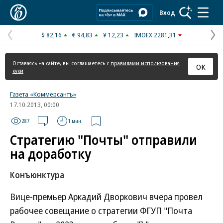
Коммерсантъ
Вход
$ 82,16
€ 94,83
¥ 12,23
IMOEX 2281,31
Предыдущая
С
страница
с
Оставаясь на сайте, вы соглашаетесь с
правилами использования
ОК
куки
Газета «Коммерсантъ»
17.10.2013, 00:00
287
1 мин.
Стратегию "Почты" отправили
на доработку
Конъюнктура
Вице-премьер Аркадий Дворкович вчера провел
рабочее совещание о стратегии ФГУП "Почта