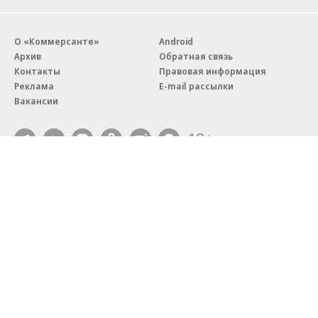
О «Коммерсанте»
Android
Архив
Обратная связь
Контакты
Правовая информация
Реклама
E-mail рассылки
Вакансии
18+
© АО «Коммерсантъ». 127006, Москва, Оружейный переулок д. 41,
тел. +7 (495) 797-69-70.
Сетевое издание «Коммерсантъ» (доменное имя сайта:
kommersant.ru) зарегистрировано Федеральной службой
по надзору в сфере связи, информационных технологий и массовых
коммуникаций (Роскомнадзор), регистрационный номер и дата
принятия решения о регистрации: серия
Эл № ФС77-76922
от 11 октября 2019 г.
Партнерские проекты/материалы, новости компаний, материалы
с пометкой «Промо» и «Официальное сообщение» опубликованы