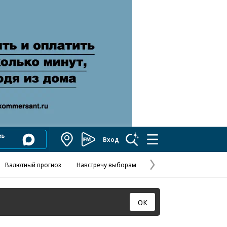
Вход
Коммерсантъ
FM
Валютный прогноз
Навстречу выборам
Скандал в FIFA
Названия опе
Колесников
Следующая
страница
ОК