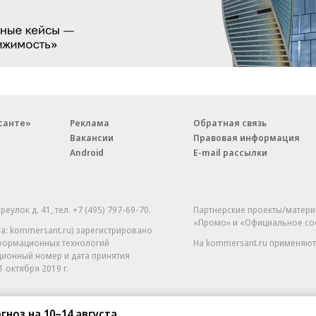
санте»
Реклама
Обратная связь
Вакансии
Правовая информация
Android
E-mail рассылки
реулок д. 41,
тел. +7 (495) 797-69-70.
Партнерские проекты/матери
«Промо» и «Официальное со
а: kommersant.ru) зарегистрировано
нформационных технологий
На kommersant.ru применяют
ционный номер и дата принятия
1 октября 2019 г.
гноз на 10–14 августа