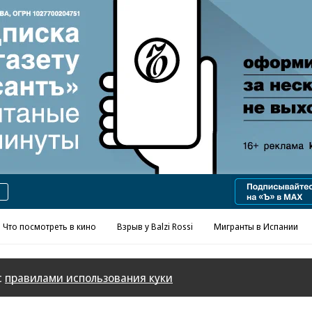
Реклама в «Ъ» www.kommersant.ru/ad
Что посмотреть в кино
Взрыв у Balzi Rossi
Мигранты в Испании
с
правилами использования куки