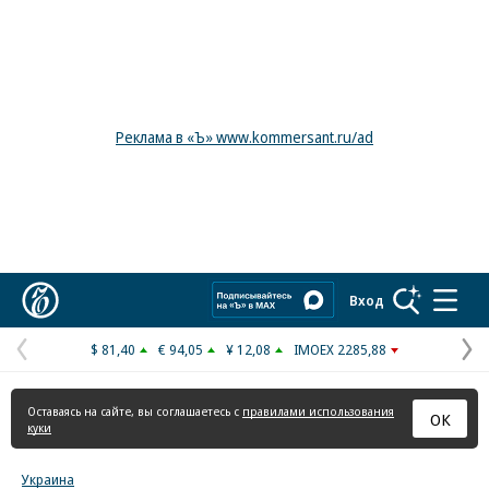
Реклама в «Ъ» www.kommersant.ru/ad
Коммерсантъ
Вход
$ 81,40
€ 94,05
¥ 12,08
IMOEX 2285,88
Предыдущая
С
страница
с
Оставаясь на сайте, вы соглашаетесь с
правилами использования
ОК
куки
Украина