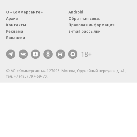
О «Коммерсанте»
Android
Архив
Обратная связь
Контакты
Правовая информация
Реклама
E-mail рассылки
Вакансии
18+
© АО «Коммерсантъ». 127006, Москва, Оружейный переулок д. 41,
тел. +7 (495) 797-69-70.
Сетевое издание «Коммерсантъ» (доменное имя сайта:
kommersant.ru) зарегистрировано Федеральной службой
по надзору в сфере связи, информационных технологий и массовых
коммуникаций (Роскомнадзор), регистрационный номер и дата
принятия решения о регистрации: серия
Эл № ФС77-76922
от 11 октября 2019 г.
Партнерские проекты/материалы, новости компаний, материалы
с пометкой «Промо» и «Официальное сообщение» опубликованы
на коммерческой основе.