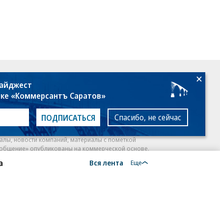
18+
дайджест
лке «Коммерсантъ Саратов»
Спасибо, не сейчас
ПОДПИСАТЬСЯ
алы, новости компаний, материалы с пометкой
общение» опубликованы на коммерческой основе.
а
Вся лента
ся рекомендательные технологии.
Подробнее
Еще