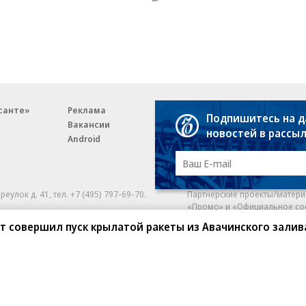
санте»
Реклама
Обратная связь
Подпишитесь на 
Вакансии
Правовая информация
новостей в рассы
Android
E-mail рассылки
реулок д. 41,
тел. +7 (495) 797-69-70.
Партнерские проекты/матери
«Промо» и «Официальное со
а: kommersant.ru) зарегистрировано
т совершил пуск крылатой ракеты из Авачинского залив
нформационных технологий
На kommersant.ru применяют
ционный номер и дата принятия
1 октября 2019 г.