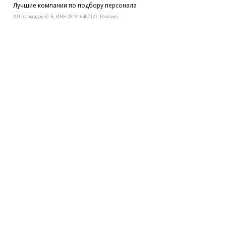
Лучшие компании по подбору персонала
ИП Голомидов Ю. В., ИНН 281816407127. Реклама