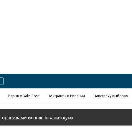
Реклама в «Ъ» www.kommersant.ru/ad
Взрыв у Balzi Rossi
Мигранты в Испании
Навстречу выборам
с
правилами использования куки