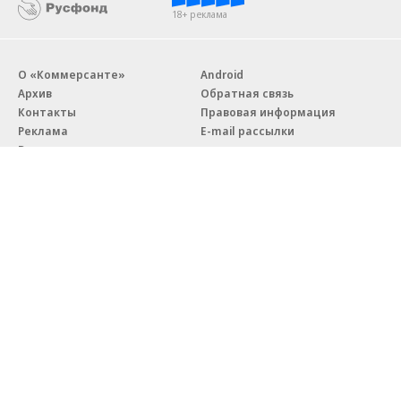
18+ реклама
О «Коммерсанте»
Android
Архив
Обратная связь
Контакты
Правовая информация
Реклама
E-mail рассылки
Вакансии
18+
© АО «Коммерсантъ». 127006, Москва, Оружейный переулок д. 41,
тел. +7 (495) 797-69-70.
Сетевое издание «Коммерсантъ» (доменное имя сайта:
kommersant.ru) зарегистрировано Федеральной службой
по надзору в сфере связи, информационных технологий и массовых
коммуникаций (Роскомнадзор), регистрационный номер и дата
принятия решения о регистрации: серия
Эл № ФС77-76922
от 11 октября 2019 г.
Партнерские проекты/материалы, новости компаний, материалы