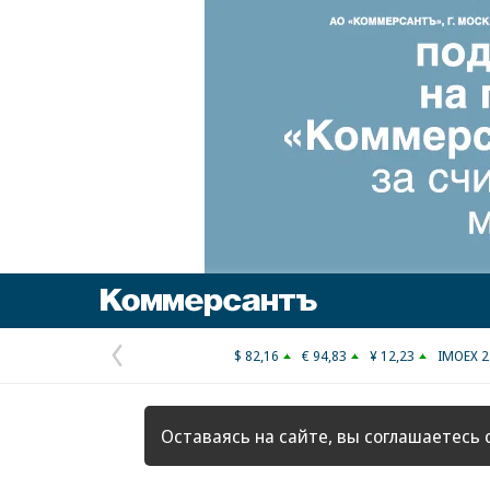
Коммерсантъ
$ 82,16
€ 94,83
¥ 12,23
IMOEX 2
Предыдущая
страница
Оставаясь на сайте, вы соглашаетесь 