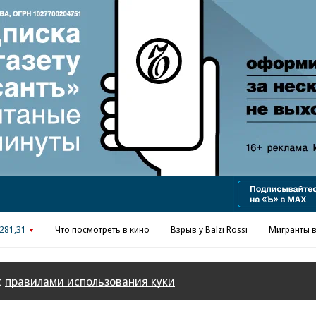
Реклама в «Ъ» www.kommersant.ru/ad
281,31
Что посмотреть в кино
Взрыв у Balzi Rossi
Мигранты в
с
правилами использования куки