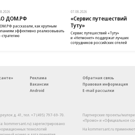
08.2026
07.08.2026
АО ДОМ.РФ
«Сервис путешествий
Туту»
ОМ.РФ рассказали, как крупным
паниям эффективно реализовывать
Сервис путешествий «Туту»
-стратегию
и «Нетмонет» поддержат лучших
сотрудников российских отелей
санте»
Реклама
Обратная связь
Вакансии
Правовая информация
Android
E-mail рассылки
реулок д. 41,
тел. +7 (495) 797-69-70.
Партнерские проекты/матери
«Промо» и «Официальное со
а: kommersant.ru) зарегистрировано
нформационных технологий
На kommersant.ru применяют
ционный номер и дата принятия