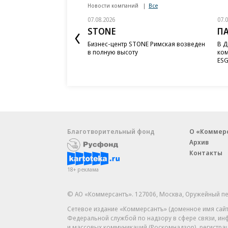
Новости компаний
Все
07.08.2026
07.
STONE
П
Бизнес-центр STONE Римская возведен
В Д
в полную высоту
ком
ESG
Благотворительный фонд
О «Коммер
Архив
Контакты
18+ реклама
© АО «Коммерсантъ». 127006, Москва, Оружейный пе
Сетевое издание «Коммерсантъ» (доменное имя сайт
Федеральной службой по надзору в сфере связи, и
и массовых коммуникаций (Роскомнадзор), регистра