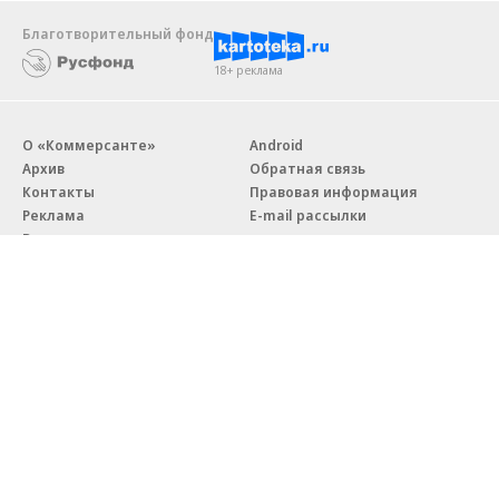
Благотворительный фонд
18+ реклама
О «Коммерсанте»
Android
Архив
Обратная связь
Контакты
Правовая информация
Реклама
E-mail рассылки
Вакансии
18+
© АО «Коммерсантъ». 127006, Москва, Оружейный переулок д. 41,
тел. +7 (495) 797-69-70.
Сетевое издание «Коммерсантъ» (доменное имя сайта:
kommersant.ru) зарегистрировано Федеральной службой
по надзору в сфере связи, информационных технологий и массовых
коммуникаций (Роскомнадзор), регистрационный номер и дата
принятия решения о регистрации: серия
Эл № ФС77-76922