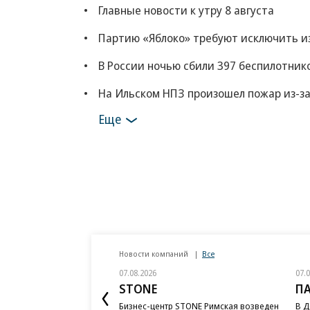
Главные новости к утру 8 августа
Партию «Яблоко» требуют исключить из
В России ночью сбили 397 беспилотник
На Ильском НПЗ произошел пожар из-з
Еще
Новости компаний
Все
07.08.2026
07.
STONE
П
Бизнес-центр STONE Римская возведен
В Д