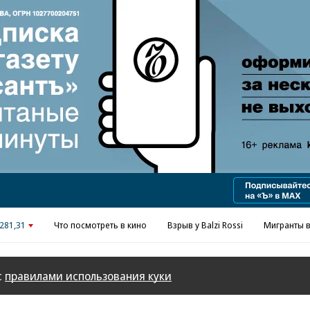
281,31
Что посмотреть в кино
Взрыв у Balzi Rossi
Мигранты в
с
правилами использования куки