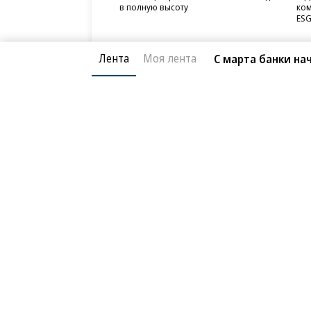
в полную высоту
ком
ESG
Лента
Моя лента
С марта банки на
Благотворительный фонд
О «Коммер
Архив
Контакты
18+ реклама
© АО «Коммерсантъ». 127006, Москва, Оружейный пе
Сетевое издание «Коммерсантъ» (доменное имя сайт
Федеральной службой по надзору в сфере связи, и
и массовых коммуникаций (Роскомнадзор), регистра
решения о регистрации: серия
Эл № ФС77-76922
от 1