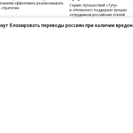
паниям эффективно реализовывать
Сервис путешествий «Туту»
-стратегию
и «Нетмонет» поддержат лучших
сотрудников российских отелей
чнут блокировать переводы россиян при наличии вредо
санте»
Реклама
Обратная связь
Вакансии
Правовая информация
Android
E-mail рассылки
реулок д. 41,
тел. +7 (495) 797-69-70.
Партнерские проекты/матери
«Промо» и «Официальное со
а: kommersant.ru) зарегистрировано
нформационных технологий
На kommersant.ru применяют
ционный номер и дата принятия
1 октября 2019 г.