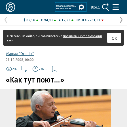
Коммерсантъ
Вход
$ 82,16
€ 94,83
¥ 12,23
IMOEX 2281,31
Предыдущая
С
страница
с
Оставаясь на сайте, вы соглашаетесь с
правилами использования
ОК
куки
Журнал "Огонёк"
21.12.2008, 00:00
266
7 мин.
«Как тут поют…»