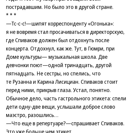
пострадавшим. Но было это в другой стране.
* * *
—Тс-с-с!—шипят корреспонденту «Огонька»:
я не вовремя стал просачиваться в директорскую,
где Спиваков должен был отдохнуть после
концерта. Отдохнул, как же. Тут, в Гюмри, при
Доме культуры— музыкальная школа. Две
девчонки поют—одной тринадцать, другой
пятнадцать. Не сестры, но спелись, что
те Рузанна и Карина Лисициан. Спиваков стоит
перед ними, прикрыв глаза. Устал, понятно.
Обычное дело, часть гастрольного этикета: спели
дети одну-две вещи, услышали доброе слово
маэстро, разошлись…
—Что еще в репертуаре?—спрашивает Спиваков.
Это уже больше чем этикет.