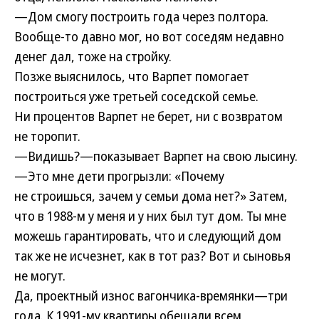
—Дом смогу построить года через полтора.
Вообще-то давно мог, но вот соседям недавно
денег дал, тоже на стройку.
Позже выяснилось, что Варпет помогает
построиться уже третьей соседской семье.
Ни процентов Варпет не берет, ни с возвратом
не торопит.
—Видишь?—показывает Варпет на свою лысину.
—Это мне дети прогрызли: «Почему
не строишься, зачем у семьи дома нет?» Затем,
что в
1988-
м у меня и у них был тут дом. Ты мне
можешь гарантировать, что и следующий дом
так же не исчезнет, как в тот раз? Вот и сыновья
не могут.
Да, проектный износ вагончика-времянки—три
года. К
1991-
му квартиры обещали всем