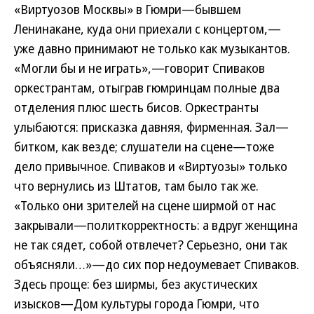
«Виртуозов Москвы» в Гюмри—бывшем
Ленинакане, куда они приехали с концертом,—
уже давно принимают не только как музыкантов.
«Могли бы и не играть»,—говорит Спиваков
оркестрантам, отыграв гюмринцам полные два
отделения плюс шесть бисов. Оркестранты
улыбаются: присказка давняя, фирменная. Зал—
битком, как везде; слушатели на сцене—тоже
дело привычное. Спиваков и «Виртуозы» только
что вернулись из Штатов, там было так же.
«Только они зрителей на сцене ширмой от нас
закрывали—политкорректность: а вдруг женщина
не так сядет, собой отвлечет? Серьезно, они так
объясняли…»—до сих пор недоумевает Спиваков.
Здесь проще: без ширмы, без акустических
изысков—Дом культуры города Гюмри, что