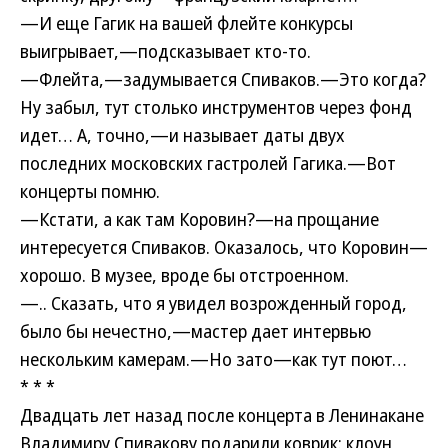
—И еще Гагик на вашей флейте конкурсы
выигрывает,—подсказывает кто-то.
—Флейта,—задумывается Спиваков.—Это когда?
Ну забыл, тут столько инструментов через фонд
идет… А, точно,—и называет даты двух
последних московских гастролей Гагика.—Вот
концерты помню.
—Кстати, а как там Коровин?—на прощание
интересуется Спиваков. Оказалось, что Коровин—
хорошо. В музее, вроде бы отстроенном.
—.. Сказать, что я увидел возрожденный город,
было бы нечестно,—мастер дает интервью
нескольким камерам.—Но зато—как тут поют…
* * *
Двадцать лет назад после концерта в Ленинакане
Владимиру Спивакову подарили коврик: клоун,