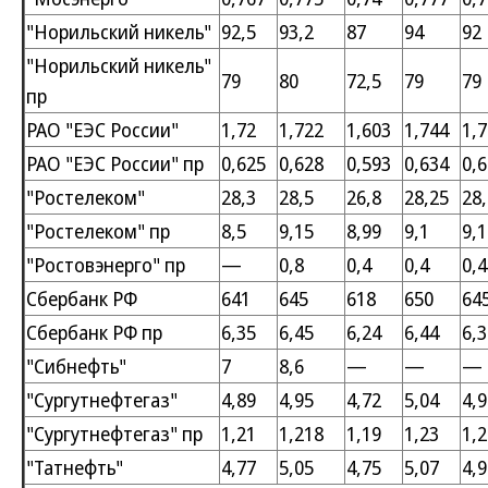
"Норильский никель"
92,5
93,2
87
94
92
"Норильский никель"
79
80
72,5
79
79
пр
РАО "ЕЭС России"
1,72
1,722
1,603
1,744
1,
РАО "ЕЭС России" пр
0,625
0,628
0,593
0,634
0,
"Ростелеком"
28,3
28,5
26,8
28,25
28
"Ростелеком" пр
8,5
9,15
8,99
9,1
9,1
"Ростовэнерго" пр
—
0,8
0,4
0,4
0,4
Сбербанк РФ
641
645
618
650
64
Сбербанк РФ пр
6,35
6,45
6,24
6,44
6,3
"Сибнефть"
7
8,6
—
—
—
"Сургутнефтегаз"
4,89
4,95
4,72
5,04
4,9
"Сургутнефтегаз" пр
1,21
1,218
1,19
1,23
1,2
"Татнефть"
4,77
5,05
4,75
5,07
4,9