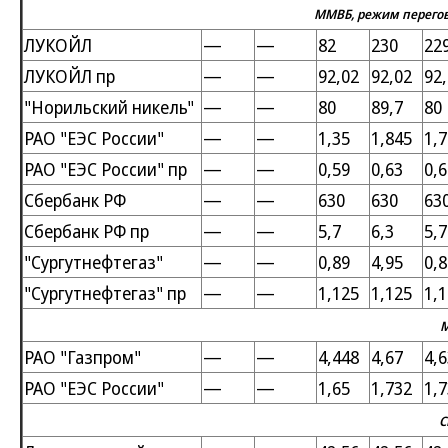
ММВБ, режим перегово
ЛУКОЙЛ
—
—
82
230
22
ЛУКОЙЛ пр
—
—
92,02
92,02
92
"Норильский никель"
—
—
80
89,7
80
РАО "ЕЭС России"
—
—
1,35
1,845
1,7
РАО "ЕЭС России" пр
—
—
0,59
0,63
0,
Сбербанк РФ
—
—
630
630
63
Сбербанк РФ пр
—
—
5,7
6,3
5,7
"Сургутнефтегаз"
—
—
0,89
4,95
0,8
"Сургутнефтегаз" пр
—
—
1,125
1,125
1,
РАО "Газпром"
—
—
4,448
4,67
4,
РАО "ЕЭС России"
—
—
1,65
1,732
1,
С