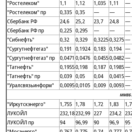
"Ростелеком"
1,1
1,12
1,035
1,11
—
"Ростелеком" пр
0,335
0,35
—
—
—
Сбербанк РФ
24,6
25,2
23,7
24,8
—
Сбербанк РФ пр
0,225
0,295
—
—
—
"Сибнефть"
0,32
0,329
0,3225
0,3275
—
"Сургутнефтегаз"
0,191
0,1924
0,183
0,194
—
"Сургутнефтегаз" пр
0,0471
0,0476
0,0455
0,0482
—
"Татнефть"
0,1955
0,198
0,187
0,1985
—
"Татнефть" пр
0,039
0,05
0,04
0,0415
—
"Уралсвязьинформ"
0,0095
0,0105
0,009
0,0093
—
ММВБ (
"Иркутскэнерго"
1,755
1,78
1,72
1,83
1,7
ЛУКОЙЛ
232,18
232,99
227
234,2
23
ЛУКОЙЛ пр
94
96,99
90
96,9
95
"Мосэнерго"
0,767
0,775
0,74
0,777
0,