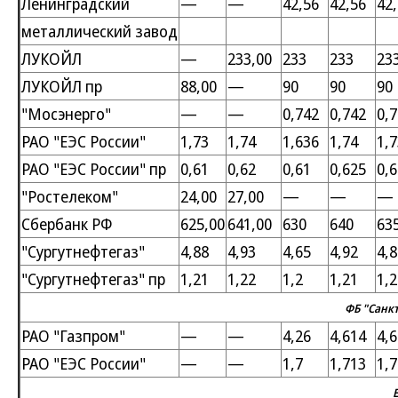
Ленинградский
—
—
42,56
42,56
42
металлический завод
ЛУКОЙЛ
—
233,00
233
233
23
ЛУКОЙЛ пр
88,00
—
90
90
90
"Мосэнерго"
—
—
0,742
0,742
0,
РАО "ЕЭС России"
1,73
1,74
1,636
1,74
1,7
РАО "ЕЭС России" пр
0,61
0,62
0,61
0,625
0,6
"Ростелеком"
24,00
27,00
—
—
—
Сбербанк РФ
625,00
641,00
630
640
63
"Сургутнефтегаз"
4,88
4,93
4,65
4,92
4,8
"Сургутнефтегаз" пр
1,21
1,22
1,2
1,21
1,2
ФБ "Санкт
РАО "Газпром"
—
—
4,26
4,614
4,
РАО "ЕЭС России"
—
—
1,7
1,713
1,