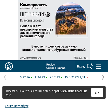
Реклама в «Ъ» www.kommersant.ru/ad
Коммерсантъ
Вход
$ 82,16
€ 94,83
¥ 12,23
IMOEX 2281,31
Предыдущая
С
страница
с
Оставаясь на сайте, вы соглашаетесь с
правилами использования
ОК
куки
Санкт-Петербург