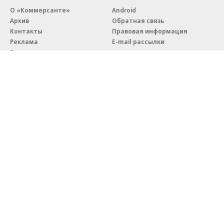
О «Коммерсанте»
Android
Архив
Обратная связь
Контакты
Правовая информация
Реклама
E-mail рассылки
Вакансии
18+
© АО «Коммерсантъ». 127006, Москва, Оружейный переулок д. 41,
тел. +7 (495) 797-69-70.
Сетевое издание «Коммерсантъ» (доменное имя сайта:
kommersant.ru) зарегистрировано Федеральной службой
по надзору в сфере связи, информационных технологий и массовых
коммуникаций (Роскомнадзор), регистрационный номер и дата
принятия решения о регистрации: серия
Эл № ФС77-76922
от 11 октября 2019 г.
Партнерские проекты/материалы, новости компаний, материалы
с пометкой «Промо» и «Официальное сообщение» опубликованы
на коммерческой основе.
На kommersant.ru применяются рекомендательные технологии.