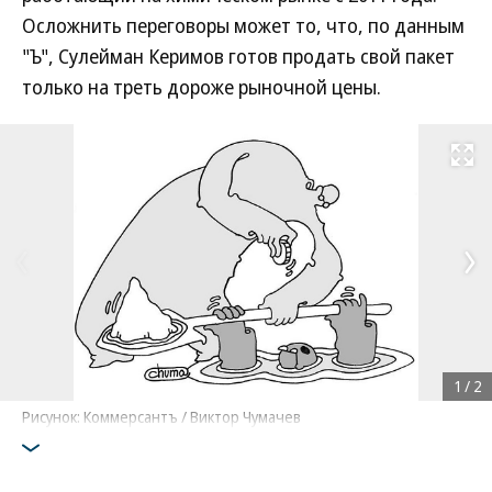
Осложнить переговоры может то, что, по данным
"Ъ", Сулейман Керимов готов продать свой пакет
только на треть дороже рыночной цены.
Развернуть на
1
/
2
Рисунок: Коммерсантъ / Виктор Чумачев