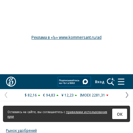
Реклама в «Ъ» www.kommersant.ru/ad
Коммерсантъ
Вход
$ 82,16
€ 94,83
¥ 12,23
IMOEX 2281,31
Предыдущая
С
страница
с
Оставаясь на сайте, вы соглашаетесь с
правилами использования
ОК
куки
Рынок удобрений