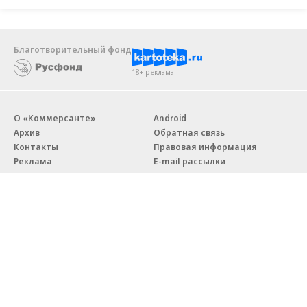
Благотворительный фонд
18+ реклама
О «Коммерсанте»
Android
Архив
Обратная связь
Контакты
Правовая информация
Реклама
E-mail рассылки
Вакансии
18+
© АО «Коммерсантъ». 127006, Москва, Оружейный переулок д. 41,
тел. +7 (495) 797-69-70.
Сетевое издание «Коммерсантъ» (доменное имя сайта:
kommersant.ru) зарегистрировано Федеральной службой
по надзору в сфере связи, информационных технологий и массовых