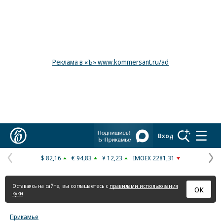
Реклама в «Ъ» www.kommersant.ru/ad
Коммерсантъ
Вход
$ 82,16
€ 94,83
¥ 12,23
IMOEX 2281,31
Предыдущая
С
страница
с
Оставаясь на сайте, вы соглашаетесь с
правилами использования
ОК
куки
Прикамье