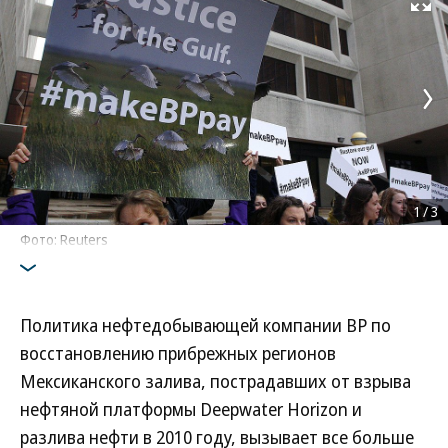
Развернуть на
1
/
3
Фото: Reuters
Политика нефтедобывающей компании BP по
восстановлению прибрежных регионов
Мексиканского залива, пострадавших от взрыва
нефтяной платформы Deepwater Horizon и
разлива нефти в 2010 году, вызывает все больше