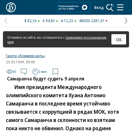
Коммерсантъ
Вход
$ 82,16
€ 94,83
¥ 12,23
IMOEX 2281,31
Предыдущая
С
страница
с
Оставаясь на сайте, вы соглашаетесь с
правилами использования
ОК
куки
Газета «Коммерсантъ»
25.03.1999, 00:00
85
2 мин.
Самаранча будут судить 9 апреля
Имя президента Международного
олимпийского комитета Хуана Антонио
Самаранча в последнее время устойчиво
связывается с коррупцией в рядах МОК, хотя
самого Самаранча в склонности ко взяткам
пока никто не обвинил. Однако на родине