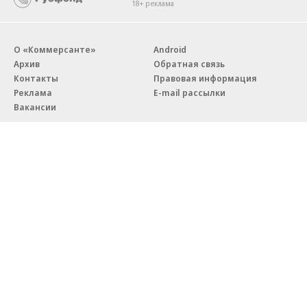
18+ реклама
О «Коммерсанте»
Android
Архив
Обратная связь
Контакты
Правовая информация
Реклама
E-mail рассылки
Вакансии
18+
© АО «Коммерсантъ». 127006, Москва, Оружейный переулок д. 41,
тел. +7 (495) 797-69-70.
Сетевое издание «Коммерсантъ» (доменное имя сайта:
kommersant.ru) зарегистрировано Федеральной службой
по надзору в сфере связи, информационных технологий и массовых
коммуникаций (Роскомнадзор), регистрационный номер и дата
принятия решения о регистрации: серия
Эл № ФС77-76922
от 11 октября 2019 г.
Партнерские проекты/материалы, новости компаний, материалы