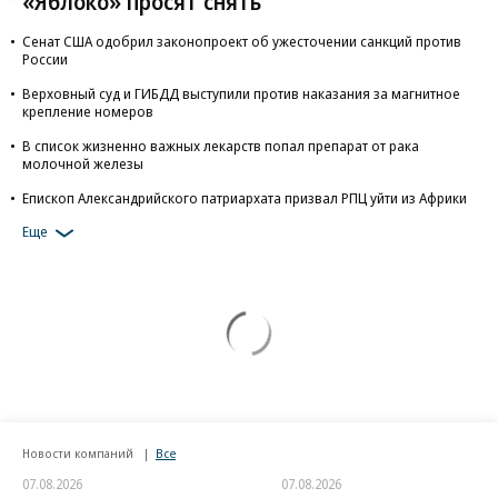
«Яблоко» просят снять
Сенат США одобрил законопроект об ужесточении санкций против
России
Верховный суд и ГИБДД выступили против наказания за магнитное
крепление номеров
В список жизненно важных лекарств попал препарат от рака
молочной железы
Епископ Александрийского патриархата призвал РПЦ уйти из Африки
Еще
Новости компаний
Все
07.08.2026
07.08.2026