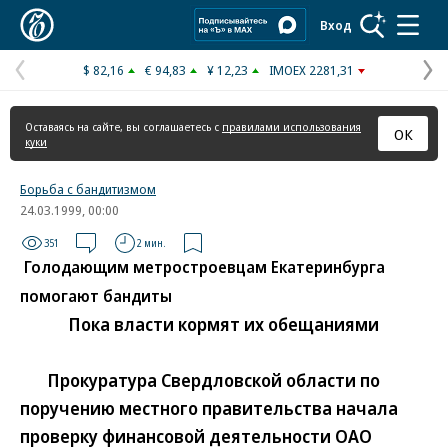
Коммерсантъ
Вход
$ 82,16
€ 94,83
¥ 12,23
IMOEX 2281,31
Предыдущая
С
страница
с
Оставаясь на сайте, вы соглашаетесь с
правилами использования
ОК
куки
Борьба с бандитизмом
24.03.1999, 00:00
351
2 мин.
Голодающим метростроевцам Екатеринбурга
помогают бандиты
Пока власти кормят их обещаниями
Прокуратура Свердловской области по
поручению местного правительства начала
проверку финансовой деятельности ОАО