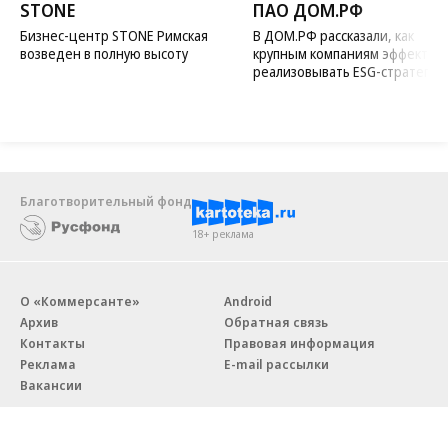
STONE
ПАО ДОМ.РФ
Бизнес-центр STONE Римская
В ДОМ.РФ рассказали, как
возведен в полную высоту
крупным компаниям эффектив
реализовывать ESG-стратегию
Благотворительный фонд
18+ реклама
О «Коммерсанте»
Android
Архив
Обратная связь
Контакты
Правовая информация
Реклама
E-mail рассылки
Вакансии
18+