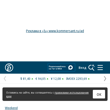
Реклама в «Ъ» www.kommersant.ru/ad
Коммерсантъ
Вход
$ 81,40
€ 94,05
¥ 12,08
IMOEX 2293,69
Предыдущая
С
страница
с
Оставаясь на сайте, вы соглашаетесь с
правилами использования
ОК
куки
Weekend