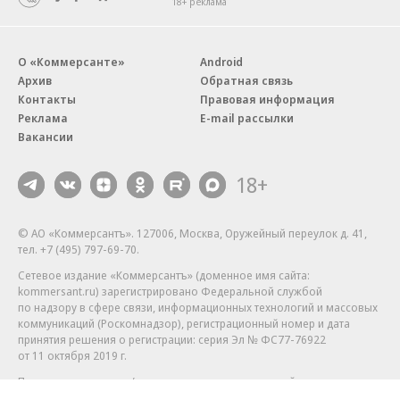
18+ реклама
О «Коммерсанте»
Android
Архив
Обратная связь
Контакты
Правовая информация
Реклама
E-mail рассылки
Вакансии
18+
© АО «Коммерсантъ». 127006, Москва, Оружейный переулок д. 41,
тел. +7 (495) 797-69-70.
Сетевое издание «Коммерсантъ» (доменное имя сайта:
kommersant.ru) зарегистрировано Федеральной службой
по надзору в сфере связи, информационных технологий и массовых
коммуникаций (Роскомнадзор), регистрационный номер и дата
принятия решения о регистрации: серия
Эл № ФС77-76922
от 11 октября 2019 г.
Партнерские проекты/материалы, новости компаний, материалы
с пометкой «Промо» и «Официальное сообщение» опубликованы