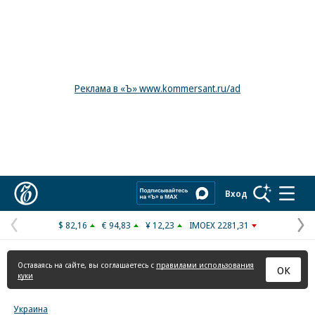
Реклама в «Ъ» www.kommersant.ru/ad
Коммерсантъ
Вход
$ 82,16
€ 94,83
¥ 12,23
IMOEX 2281,31
Предыдущая
С
страница
с
Оставаясь на сайте, вы соглашаетесь с
правилами использования
ОК
куки
Украина