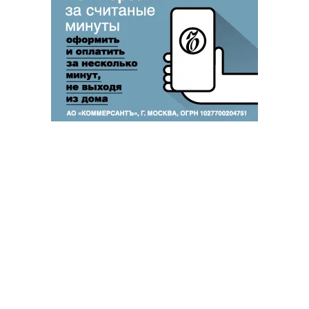
Благотворительный фонд
18+ реклама
О «Коммерсанте»
Android
Архив
Обратная связь
Контакты
Правовая информация
Реклама
E-mail рассылки
Вакансии