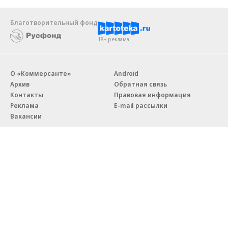
Благотворительный фонд
18+ реклама
О «Коммерсанте»
Android
Архив
Обратная связь
Контакты
Правовая информация
Реклама
E-mail рассылки
Вакансии
18+
© АО «Коммерсантъ». 127006, Москва, Оружейный переулок д. 41,
тел. +7 (495) 797-69-70.
Сетевое издание «Коммерсантъ» (доменное имя сайта:
kommersant.ru) зарегистрировано Федеральной службой
по надзору в сфере связи, информационных технологий и массовых
коммуникаций (Роскомнадзор), регистрационный номер и дата